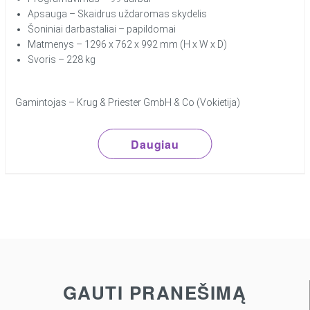
Apsauga – Skaidrus uždaromas skydelis
Šoniniai darbastaliai – papildomai
Matmenys – 1296 x 762 x 992 mm (H x W x D)
Svoris – 228 kg
Gamintojas – Krug & Priester GmbH & Co (Vokietija)
Daugiau
GAUTI PRANEŠIMĄ