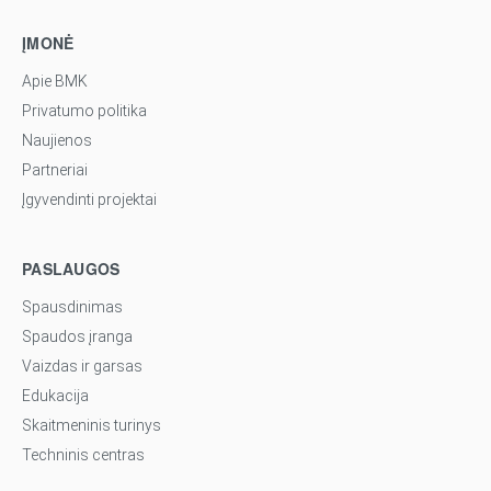
ĮMONĖ
Apie BMK
Privatumo politika
Naujienos
Partneriai
Įgyvendinti projektai
PASLAUGOS
Spausdinimas
Spaudos įranga
Vaizdas ir garsas
Edukacija
Skaitmeninis turinys
Techninis centras