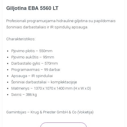
Giljotina EBA 5560 LT
Profesionali programuojama hidraulinė giljotina su papildomais
šoniniais darbastaliais ir IR spindulių apsauga.
Charakteristikos:
Pjovimo plotis – 550mm
Pjovimo aukštis – 95mm
Darbastalio gylis – 570mm
Programavimas – 99 darbai
Apsauga – IR spinduliai
Šoniniai darbastaliai – komplektacijoje
Matmenys – 1370 x 1070 x 1400 mm (H x W x D)
Svoris – 386 kg
Gamintojas – Krug & Priester GmbH & Co (Vokietija)