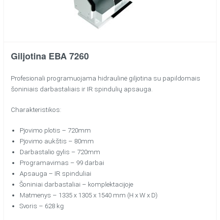
Giljotina EBA 7260
Profesionali programuojama hidraulinė giljotina su papildomais
šoniniais darbastaliais ir IR spindulių apsauga.
Charakteristikos:
Pjovimo plotis – 720mm
Pjovimo aukštis – 80mm
Darbastalio gylis – 720mm
Programavimas – 99 darbai
Apsauga – IR spinduliai
Šoniniai darbastaliai – komplektacijoje
Matmenys – 1335 x 1305 x 1540 mm (H x W x D)
Svoris – 628 kg