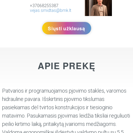
+37068255387
vejas.smidtas@bmk.lt
Siųsti užklausą
APIE PREKĘ
Patvarios ir programuojamos pjovimo staklės, varomos
hidrauline pavara. Išskirtinis pjovimo tikslumas
pasiekiamas dėl tvirtos konstrukcijos ir tiesioginio
matavimo. Pasukamasis pjovimas leidžia tiksliai reguliuoti
peilio kirtimo laiką, pritaikytą įvairioms medžiagoms.
Valdoma ergonomiškai išdėstytu valdymo pultu su 5,5