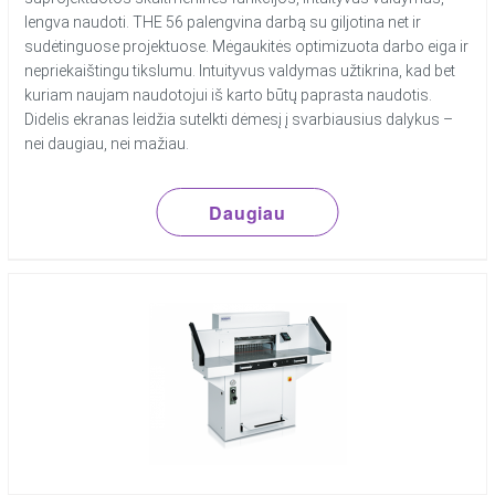
lengva naudoti. THE 56 palengvina darbą su giljotina net ir
sudėtinguose projektuose. Mėgaukitės optimizuota darbo eiga ir
nepriekaištingu tikslumu. Intuityvus valdymas užtikrina, kad bet
kuriam naujam naudotojui iš karto būtų paprasta naudotis.
Didelis ekranas leidžia sutelkti dėmesį į svarbiausius dalykus –
nei daugiau, nei mažiau.
Daugiau