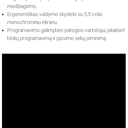
medžiagoms;
Ergonomiškas valdymo skydelis su 5,5 colio
monochrominiu ekranu;
Programavimo galimybės patogios vartotojui, įskaitant
blokų programavimą ir pjovimo sekų įsiminimą.