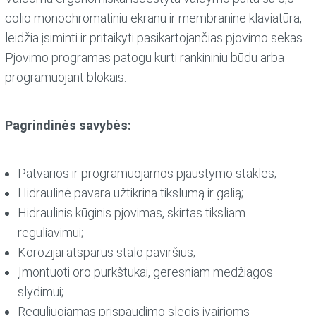
colio monochromatiniu ekranu ir membranine klaviatūra,
leidžia įsiminti ir pritaikyti pasikartojančias pjovimo sekas.
Pjovimo programas patogu kurti rankininiu būdu arba
programuojant blokais.
Pagrindinės savybės:
Patvarios ir programuojamos pjaustymo staklės;
Hidraulinė pavara užtikrina tikslumą ir galią;
Hidraulinis kūginis pjovimas, skirtas tiksliam
reguliavimui;
Korozijai atsparus stalo paviršius;
Įmontuoti oro purkštukai, geresniam medžiagos
slydimui;
Reguliuojamas prispaudimo slėgis įvairioms