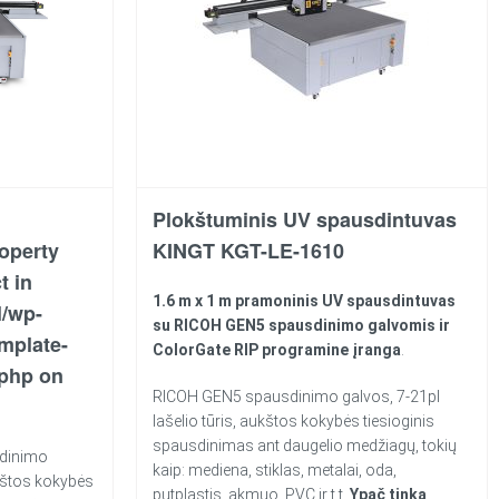
Plokštuminis UV spausdintuvas
roperty
KINGT KGT-LE-1610
t in
1.6 m x 1 m pramoninis UV spausdintuvas
l/wp-
su RICOH GEN5 spausdinimo galvomis ir
mplate-
ColorGate RIP programine įranga
.
.php
on
RICOH GEN5 spausdinimo galvos, 7-21pl
lašelio tūris, aukštos kokybės tiesioginis
spausdinimas ant daugelio medžiagų, tokių
dinimo
kaip: mediena, stiklas, metalai, oda,
ukštos kokybės
putplastis, akmuo, PVC ir t.t.
Ypač tinka