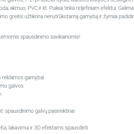
 oda, akmuo, PVC ir kt. Puikiai tinka reljefiniam efektui. Gali
nimo greitis užtikrina nenutrūkstamą gamybą ir žymiai padid
 žemomis spausdinimo savikainomis!
s reklamos gamybai
imo galvos
m
nt. spausdinimo galvų pasirinktinai
fui, lakavimui ir 3D efektams spausdinti