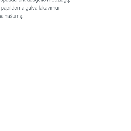
ma papildoma galva lakavimui.
ina našumą.