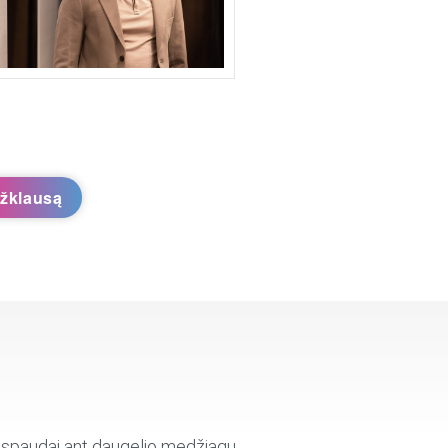
užklausą
 spaudai ant daugelio medžiagų,