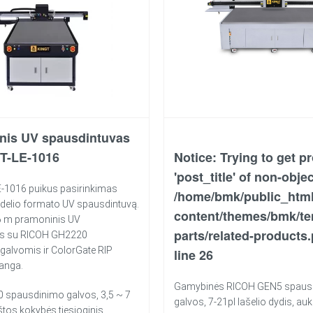
nis UV spausdintuvas
T-LE-1016
Notice
: Trying to get p
'post_title' of non-objec
-1016 puikus pasirinkimas
/home/bmk/public_htm
idelio formato UV spausdintuvą.
content/themes/bmk/te
.6 m pramoninis UV
parts/related-products
as su RICOH GH2220
galvomis ir ColorGate RIP
line
26
anga.
Gamybinės RICOH GEN5 spaus
 spausdinimo galvos, 3,5 ~ 7
galvos, 7-21pl lašelio dydis, a
kštos kokybės tiesioginis