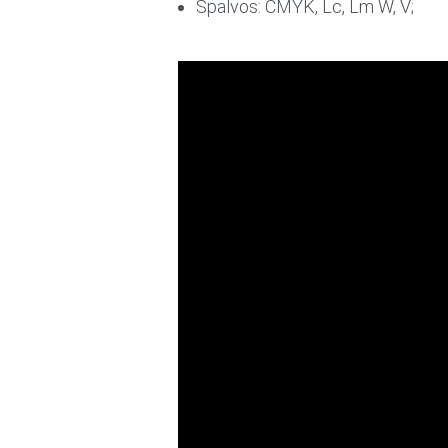
Spalvos: CMYK, Lc, Lm W, V;