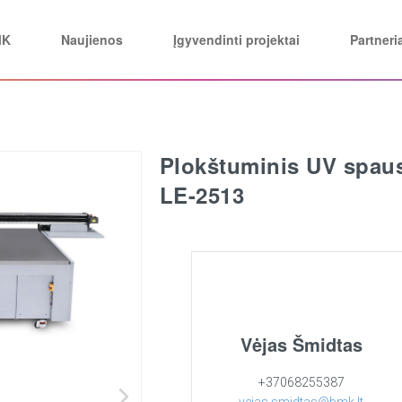
MK
Naujienos
Įgyvendinti projektai
Partneri
Plokštuminis UV spau
LE-2513
Vėjas Šmidtas
+37068255387
vejas.smidtas@bmk.lt