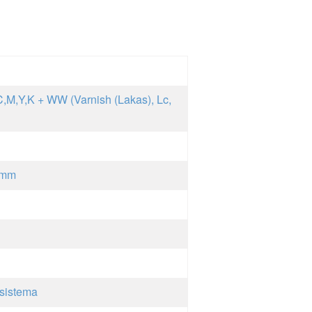
C,M,Y,K + WW (Varnish (Lakas), Lc,
0mm
sistema