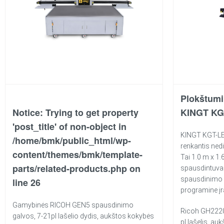
Plokštumi
Notice
: Trying to get property
KINGT KG
'post_title' of non-object in
KINGT KGT-LE
/home/bmk/public_html/wp-
renkantis ned
content/themes/bmk/template-
Tai 1.0 m x 1
parts/related-products.php
on
spausdintuv
spausdinimo 
line
26
programine įr
Gamybinės RICOH GEN5 spausdinimo
Ricoh GH2220
galvos, 7-21pl lašelio dydis, aukštos kokybės
pl lašelis, au