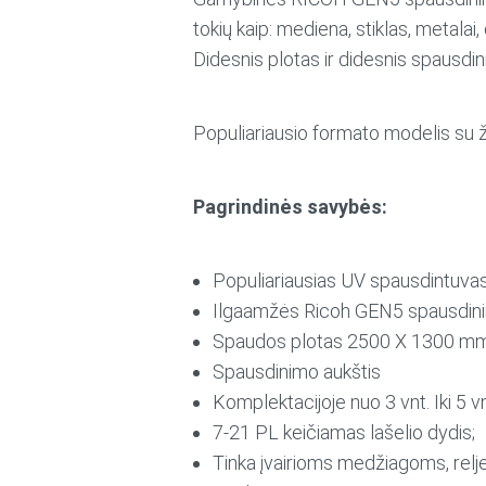
tokių kaip: mediena, stiklas, metalai,
Didesnis plotas ir didesnis spausdi
Populiariausio formato modelis su
Pagrindinės savybės:
Populiariausias UV spausdintuva
Ilgaamžės Ricoh GEN5 spausdin
Spaudos plotas 2500 X 1300 m
Spausdinimo aukštis
Komplektacijoje nuo 3 vnt. Iki 5 v
7-21 PL keičiamas lašelio dydis;
Tinka įvairioms medžiagoms, relje