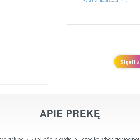
Siųsti 
APIE PREKĘ
alvos, 7-21pl lašelio dydis, aukštos kokybės tiesioginei