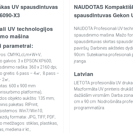
škas UV spausdintuvas
NAUDOTAS Kompaktiš
6090-X3
spausdintuvas Gekon 
ali UV technologijos
NAUDOTA Profesionali UV tech
imo mašina
spausdinimo mašina. Mažo fo
spausdintuvas skirtas spausdinti
i parametrai:
paviršių. Darbinės aikštelės dy
alvos: CMYKLcLm+W+V;
90cm. Suteikiama profesionali
o galvos: 3 x EPSON XP600;
įranga.
dinimo raiška: 360 x 2160 dpi;
Latvian
 greitis: 6 pass – 4㎡; 8 pass –
– 2㎡;
LIETOTA profesionāla UV druka
otas: 600 x 900 mm
Mazformāta UV printeris drukā
risiurbimo platforma);
dažādām virsmām. Darba zona
dos objekto aukštis: 135 mm;
cm x 90 cm. Nodrošināta profe
nis paketas: RIPrint;
programmatūra.
 sistemos: Win7/Win10;
aizdų formatai: JPG, TIFF, PDF;
 medžiagos: stiklas, plastikas,
s, mediena ir kt.;