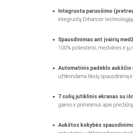
Integruota paruošimo (pretre
integruotą Enhancer technologiją
Spausdinimas ant įvairių med
100% poliesterio, medvilnės ir jų m
Automatinis padėklo aukščio 
užtikrindama tikslų spausdinimą ir
7 colių jutiklinis ekranas su i
gaires ir priminimus apie priežiū
Aukštos kokybės spausdinimo