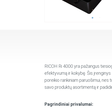
RICOH Ri 4000 yra pažangus tiesiog
efektyvumą ir kokybę. Šis įrenginys l
poreikio rankiniam paruošimui, nes t
savo produktų asortimentą ir padid
Pagrindiniai privalumai: