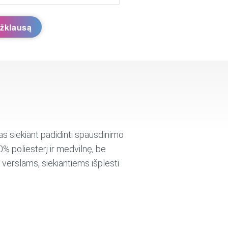
užklausą
s siekiant padidinti spausdinimo
0% poliesterį ir medvilnę, be
 verslams, siekiantiems išplėsti