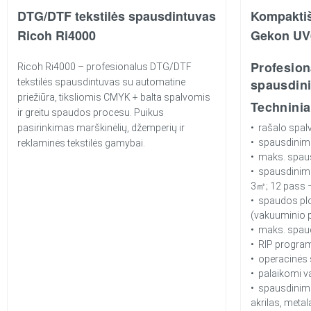
DTG/DTF tekstilės spausdintuvas
Kompakti
Ricoh Ri4000
Gekon UV
Profesion
Ricoh Ri4000 – profesionalus DTG/DTF
spausdin
tekstilės spausdintuvas su automatine
priežiūra, tiksliomis CMYK + balta spalvomis
Techninia
ir greitu spaudos procesu. Puikus
pasirinkimas marškinėlių, džemperių ir
• rašalo sp
• spausdinim
reklaminės tekstilės gamybai.
• maks. spaus
• spausdinimo
3㎡; 12 pass 
• spaudos pl
(vakuuminio p
• maks. spau
• RIP programi
• operacinės
• palaikomi v
• spausdinimo
akrilas, metala