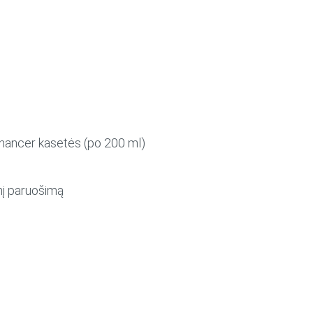
nhancer kasetės (po 200 ml)
inį paruošimą