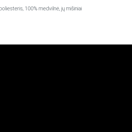
poliesteris, 100% medvilnė, jų mišiniai