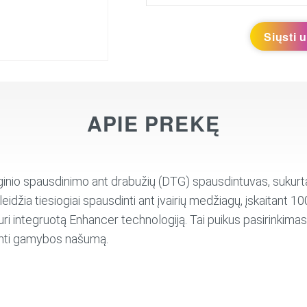
Siųsti 
APIE PREKĘ
inio spausdinimo ant drabužių (DTG) spausdintuvas, sukurta
eidžia tiesiogiai spausdinti ant įvairių medžiagų, įskaitant 10
uri integruotą Enhancer technologiją. Tai puikus pasirinkimas
inti gamybos našumą.