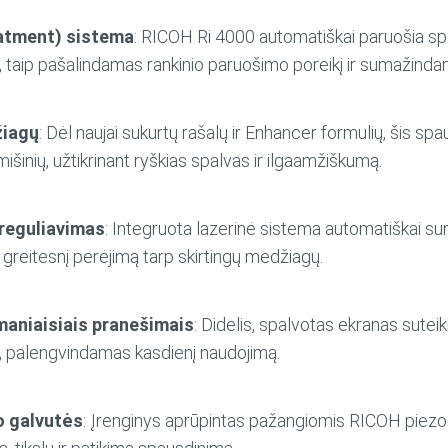
atment) sistema
: RICOH Ri 4000 automatiškai paruošia s
, taip pašalindamas rankinio paruošimo poreikį ir sumažind
žiagų
: Dėl naujai sukurtų rašalų ir Enhancer formulių, šis sp
išinių, užtikrinant ryškias spalvas ir ilgaamžiškumą.
reguliavimas
: Integruota lazerinė sistema automatiškai sur
 greitesnį perėjimą tarp skirtingų medžiagų.
šmaniaisiais pranešimais
: Didelis, spalvotas ekranas suteik
rą, palengvindamas kasdienį naudojimą.
 galvutės
: Įrenginys aprūpintas pažangiomis RICOH piez