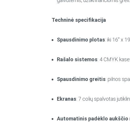
galvutėmis, užtikrinančiomis greitą
Techninė specifikacija
Spausdinimo plotas
: iki 16″ x 
Rašalo sistemos
: 4 CMYK kaset
Spausdinimo greitis
: pilnos sp
Ekranas
: 7 colių spalvotas jutikli
Automatinis padėklo aukščio 