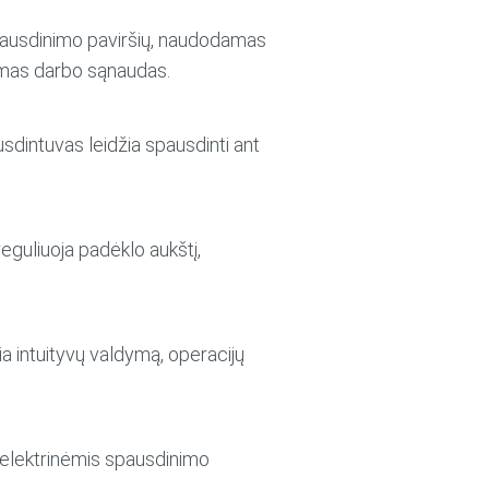
pausdinimo paviršių, naudodamas
amas darbo sąnaudas.
ausdintuvas leidžia spausdinti ant
eguliuoja padėklo aukštį,
ia intuityvų valdymą, operacijų
oelektrinėmis spausdinimo