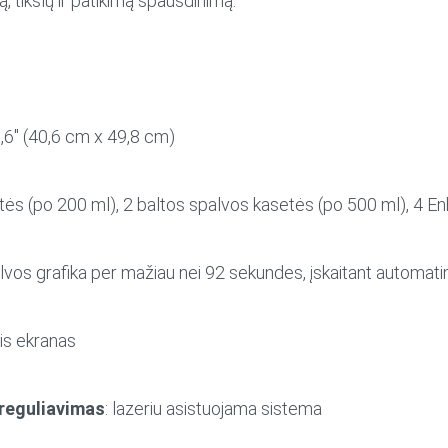
, tikslų ir patikimą spausdinimą.
19,6″ (40,6 cm x 49,8 cm)
ės (po 200 ml), 2 baltos spalvos kasetės (po 500 ml), 4 E
alvos grafika per mažiau nei 92 sekundes, įskaitant automat
nis ekranas
reguliavimas
: lazeriu asistuojama sistema