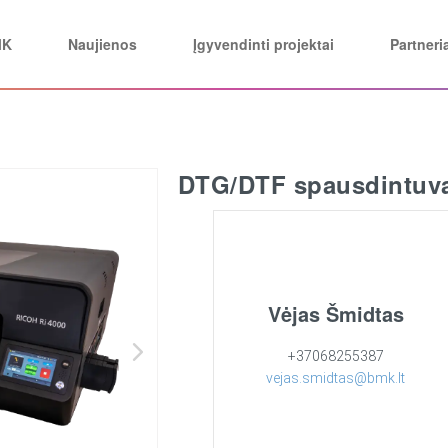
MK
Naujienos
Įgyvendinti projektai
Partneri
DTG/DTF spausdintuva
Vėjas Šmidtas
+37068255387
vejas.smidtas@bmk.lt