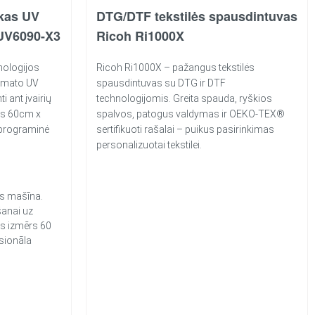
kas UV
DTG/DTF tekstilės spausdintuvas
UV6090-X3
Ricoh Ri1000X
nologijos
Ricoh Ri1000X – pažangus tekstilės
rmato UV
spausdintuvas su DTG ir DTF
 ant įvairių
technologijomis. Greita spauda, ryškios
dis 60cm x
spalvos, patogus valdymas ir OEKO-TEX®
 programinė
sertifikuoti rašalai – puikus pasirinkimas
personalizuotai tekstilei.
s mašīna.
šanai uz
s izmērs 60
sionāla