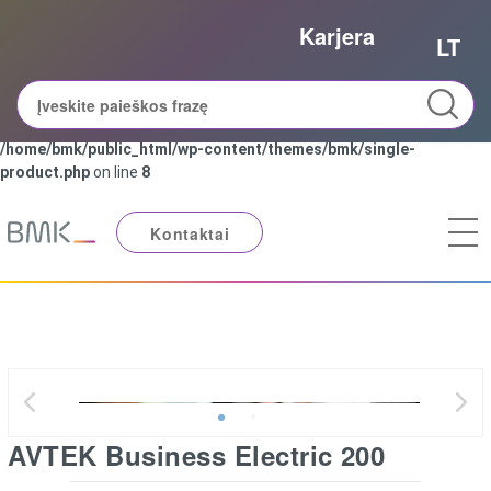
Karjera
Notice
: Trying to access array offset on value of type bool in
LT
/home/bmk/public_html/wp-content/themes/bmk/single-
product.php
on line
8
Notice
: Trying to get property 'slug' of non-object in
/home/bmk/public_html/wp-content/themes/bmk/single-
product.php
on line
8
Kontaktai
AVTEK Business Electric 200