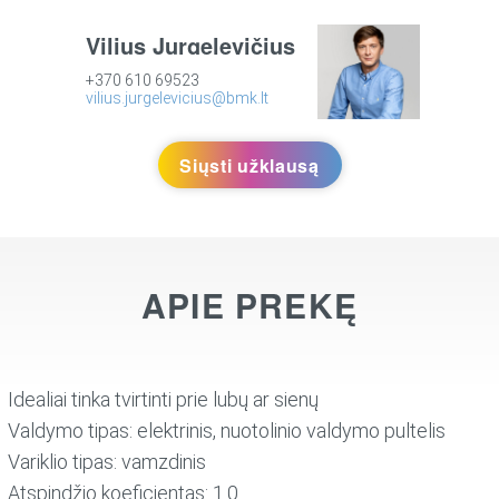
Vilius Jurgelevičius
+370 610 69523
vilius.jurgelevicius@bmk.lt
Siųsti užklausą
APIE PREKĘ
Idealiai tinka tvirtinti prie lubų ar sienų
Valdymo tipas: elektrinis, nuotolinio valdymo pultelis
Variklio tipas: vamzdinis
Atspindžio koeficientas: 1.0