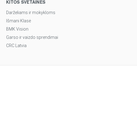
KITOS SVETAINĖS
Darželiams ir mokykloms
Išmani Klasė
BMK Vision
Garso ir vaizdo sprendimai
CRC Latvia
© 2026 Biznio mašinų kompanija