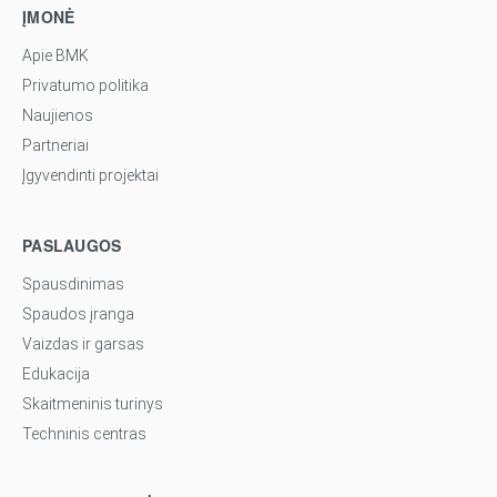
ĮMONĖ
Apie BMK
Privatumo politika
Naujienos
Partneriai
Įgyvendinti projektai
PASLAUGOS
Spausdinimas
Spaudos įranga
Vaizdas ir garsas
Edukacija
Skaitmeninis turinys
Techninis centras