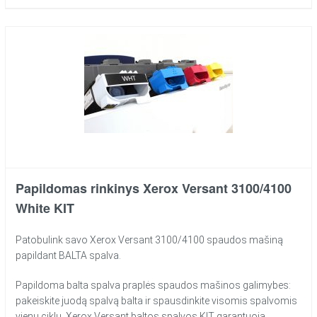
Papildomas rinkinys Xerox Versant 3100/4100
White KIT
Patobulink savo Xerox Versant 3100/4100 spaudos mašiną
papildant BALTA spalva.
Papildoma balta spalva praplės spaudos mašinos galimybes:
pakeiskite juodą spalvą balta ir spausdinkite visomis spalvomis
vienu ciklu. Xerox Versant baltos spalvos KIT garantuoja