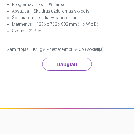
Programavimas – 99 darbai
Apsauga – Skaidrus uždaromas skydelis
Šoniniai darbastaliai – papildomai
Matmenys – 1296 x 762 x 992 mm (H x W x D)
Svoris – 228 kg
Gamintojas – Krug & Priester GmbH & Co (Vokietija)
Daugiau