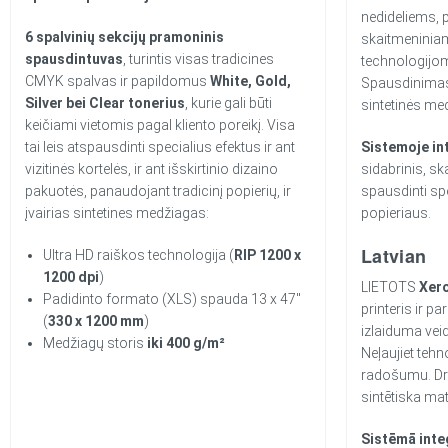
nedideliems, p
6 spalvinių sekcijų pramoninis
skaitmeniniam
spausdintuvas
, turintis visas tradicines
technologijom
CMYK spalvas ir papildomus
White,
Gold,
Spausdinimas
Silver bei Clear tonerius
, kurie gali būti
sintetinės me
keičiami vietomis pagal kliento poreikį. Visa
tai leis atspausdinti specialius efektus ir ant
Sistemoje in
vizitinės kortelės, ir ant išskirtinio dizaino
sidabrinis, ska
pakuotės, panaudojant tradicinį popierių, ir
spausdinti sp
įvairias sintetines medžiagas:
popieriaus.
Latvian
Ultra HD raiškos technologija (
RIP 1200 x
1200 dpi
)
LIETOTS
Xer
Padidinto formato (XLS) spauda 13 x 47″
printeris ir p
(
330 x 1200 mm
)
izlaiduma veid
Medžiagų storis
iki 400 g/m²
Neļaujiet tehn
radošumu. Dr
sintētiska mat
Sistēmā integ