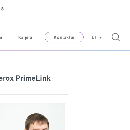
e
8
ai
Karjera
Kontaktai
LT
erox PrimeLink