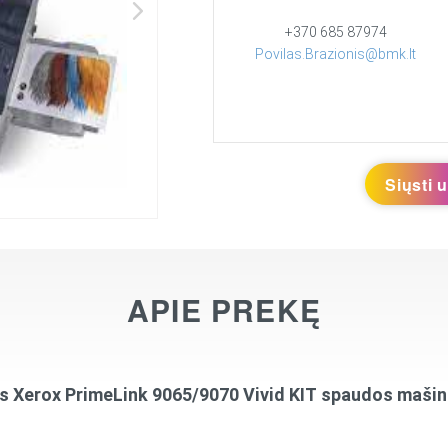
+370 685 87974
Povilas.Brazionis@bmk.lt
Siųsti 
APIE PREKĘ
s Xerox PrimeLink 9065/9070 Vivid KIT
spaudos mašin