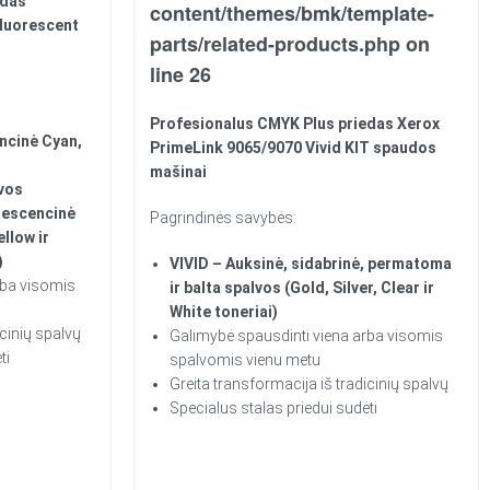
edas
content/themes/bmk/template-
luorescent
parts/related-products.php
on
line
26
Profesionalus CMYK Plus priedas Xerox
cinė Cyan,
PrimeLink 9065/9070 Vivid KIT
spaudos
mašinai
vos
rescencinė
Pagrindinės savybės:
llow ir
)
VIVID – Auksinė, sidabrinė, permatoma
rba visomis
ir balta
spalvos
(Gold, Silver, Clear ir
White toneriai)
icinių spalvų
Galimybė spausdinti viena arba visomis
ti
spalvomis vienu metu
Greita transformacija iš tradicinių spalvų
Specialus stalas priedui sudėti