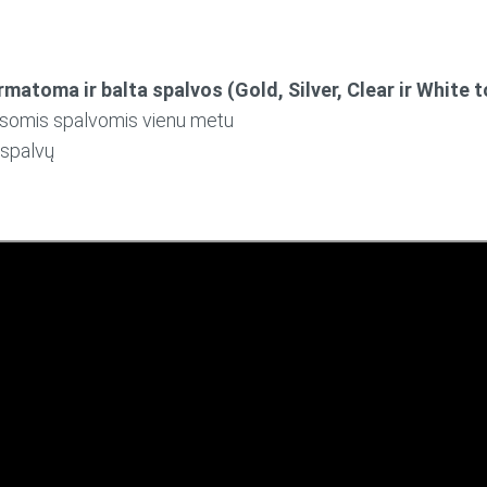
ermatoma ir balta
spalvos
(Gold, Silver, Clear ir White t
visomis spalvomis vienu metu
 spalvų