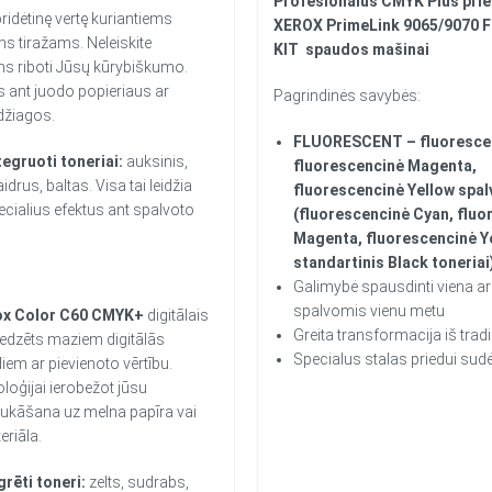
Profesionalus CMYK Plus pri
ridėtinę vertę kuriantiems
XEROX PrimeLink 9065/9070 F
s tiražams. Neleiskite
KIT
spaudos mašinai
s riboti Jūsų kūrybiškumo.
 ant juodo popieriaus ar
Pagrindinės savybės:
džiagos.
FLUORESCENT – fluorescen
tegruoti toneriai:
auksinis,
fluorescencinė Magenta,
idrus, baltas. Visa tai leidžia
fluorescencinė Yellow spal
ecialius efektus ant spalvoto
(fluorescencinė Cyan, fluo
Magenta, fluorescencinė Ye
standartinis Black toneriai
Galimybė spausdinti viena a
spalvomis vienu metu
ox Color C60 CMYK+
digitālais
Greita transformacija iš trad
aredzēts maziem digitālās
Specialus stalas priedui sudė
iem ar pievienoto vērtību.
oloģijai ierobežot jūsu
ukāšana uz melna papīra vai
eriāla.
rēti toneri:
zelts, sudrabs,