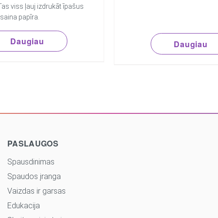
 Tas viss ļauj izdrukāt īpašus
āsaina papīra.
Daugiau
Daugiau
PASLAUGOS
Spausdinimas
Spaudos įranga
Vaizdas ir garsas
Edukacija