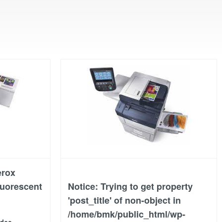
erox
luorescent
Notice
: Trying to get property
'post_title' of non-object in
/home/bmk/public_html/wp-