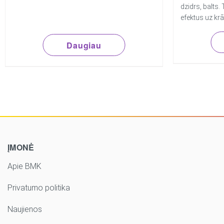
dzidrs, balts.
efektus uz kr
Daugiau
ĮMONĖ
Apie BMK
Privatumo politika
Naujienos