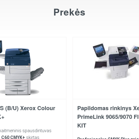
Prekės
 (B/U) Xerox Colour
Papildomas rinkinys X
K+
PrimeLink 9065/9070 F
KIT
itmeninis spausdintuvas
r C60 CMYK+
skirtas