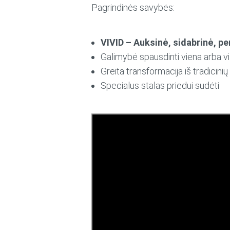
Pagrindinės savybės:
VIVID – Auksinė, sidabrinė, p
Galimybė spausdinti viena arba 
Greita transformacija iš tradicinių
Specialus stalas priedui sudėti