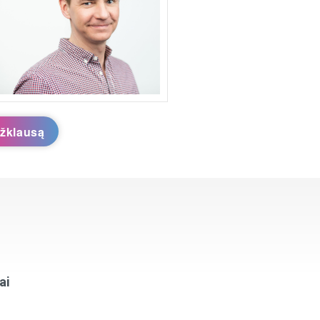
užklausą
ai