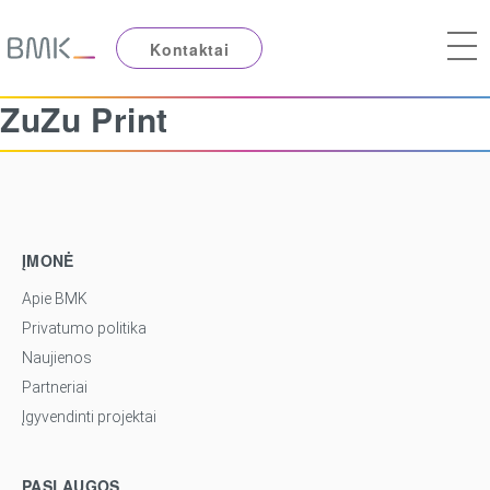
Kontaktai
ZuZu Print
ĮMONĖ
Apie BMK
Privatumo politika
Naujienos
Partneriai
Įgyvendinti projektai
PASLAUGOS