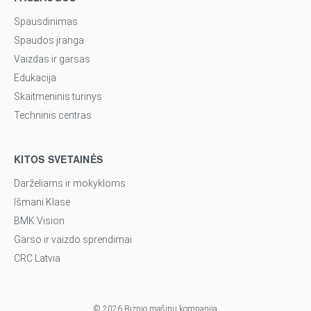
Spausdinimas
Spaudos įranga
Vaizdas ir garsas
Edukacija
Skaitmeninis turinys
Techninis centras
KITOS SVETAINĖS
Darželiams ir mokykloms
Išmani Klasė
BMK Vision
Garso ir vaizdo sprendimai
CRC Latvia
© 2026 Biznio mašinų kompanija