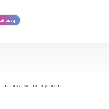
užklausą
tas mažoms ir vidutinėms įmonėms.