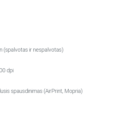
in (spalvotas ir nespalvotas)
00 dpi
lusis spausdinimas (AirPrint, Mopria)