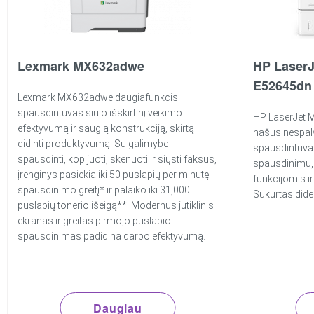
Lexmark MX632adwe
HP Laser
E52645dn
Lexmark MX632adwe daugiafunkcis
spausdintuvas siūlo išskirtinį veikimo
HP LaserJet
efektyvumą ir saugią konstrukciją, skirtą
našus nespal
didinti produktyvumą. Su galimybe
spausdintuva
spausdinti, kopijuoti, skenuoti ir siųsti faksus,
spausdinimu
įrenginys pasiekia iki 50 puslapių per minutę
funkcijomis ir
spausdinimo greitį* ir palaiko iki 31,000
Sukurtas did
puslapių tonerio išeigą**. Modernus jutiklinis
ekranas ir greitas pirmojo puslapio
spausdinimas padidina darbo efektyvumą.
Daugiau