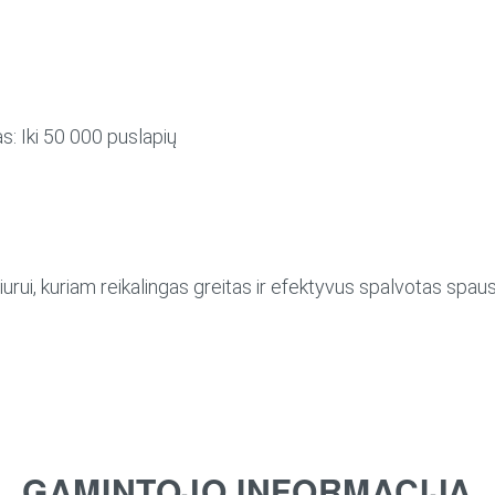
s:
Iki 50 000 puslapių
rui, kuriam reikalingas greitas ir efektyvus spalvotas spau
GAMINTOJO INFORMACIJA