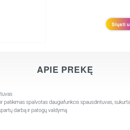
Siųsti 
APIE PREKĘ
ntuvas
ir patikimas spalvotas daugiafunkcis spausdintuvas, sukur
spartų darbą ir patogų valdymą.