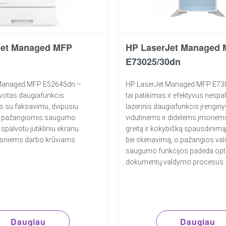
Jet Managed MFP
HP LaserJet Managed
E73025/30dn
 Managed MFP E52645dn –
HP LaserJet Managed MFP E73
votas daugiafunkcis
tai patikimas ir efektyvus nespa
s su faksavimu, dvipusiu
lazerinis daugiafunkcis įrenginy
, pažangiomis saugumo
vidutinėms ir didelėms įmonėms.
 spalvotu jutikliniu ekranu.
greitą ir kokybišką spausdinimą
esniems darbo krūviams.
bei skenavimą, o pažangios val
saugumo funkcijos padeda opt
dokumentų valdymo procesus.
Daugiau
Daugiau