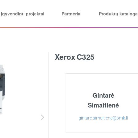
Įgyvendinti projektai
Partneriai
Produktų kataloga
Xerox C325
Gintarė
Simaitienė
gintare.simaitiene@bmk.lt