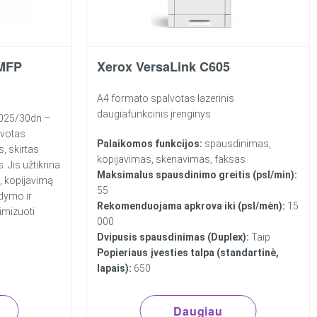
 MFP
Xerox VersaLink C605
A4 formato spalvotas lazerinis
daugiafunkcinis įrenginys
025/30dn –
lvotas
Palaikomos funkcijos:
spausdinimas,
s, skirtas
kopijavimas, skenavimas, faksas
 Jis užtikrina
Maksimalus spausdinimo greitis (psl/min):
, kopijavimą
55
dymo ir
Rekomenduojama apkrova iki (psl/mėn):
15
imizuoti
000
Dvipusis spausdinimas (Duplex):
Taip
Popieriaus įvesties talpa (standartinė,
lapais):
650
Daugiau