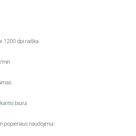
x 1200 dpi raiška
./min
nimas
kantis biurui
m popieriaus naudojimui