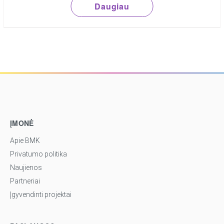
Daugiau
ĮMONĖ
Apie BMK
Privatumo politika
Naujienos
Partneriai
Įgyvendinti projektai