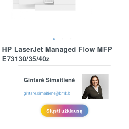
HP LaserJet Managed Flow MFP
E73130/35/40z
Gintarė Simaitienė
gintare.simaitiene@bmk.lt
Siųsti užklausą