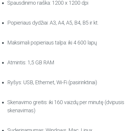
Spausdinimo raiška:
1200 x 1200 dpi
Popieriaus dydžiai:
A3, A4, A5, B4, B5 ir kt.
Maksimali popieriaus talpa:
iki 4 600 lapų
Atmintis:
1,5 GB RAM
Ryšys:
USB, Ethernet, Wi-Fi (pasirinktinai)
Skenavimo greitis:
iki 160 vaizdų per minutę (dvipusis
skenavimas)
Suderinamumas:
Windows, Mac, Linux