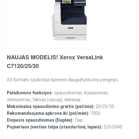
NAUJAS MODELIS! Xerox VersaLink
C7120/25/30
A3 formato spalvotas lazerinis daugiafunkcinis įrenginys
Palaikomos funkcijos:
spausdinimas, kopijavimas,
skenavimas, faksas (opcija), debesija
Maksimalus spausdinimo greitis (psl/min):
20/25/30
Rekomenduojama apkrova iki (psl/mėn):
7000
Dvipusis spausdinimas (Duplex):
Taip
Popieriaus įvesties talpa (standartinė, lapais):
520-5040