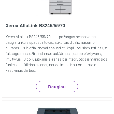
Xerox AltaLink B8245/55/70
Xerox AltaLink B8245/55/70 – tai pažangus nespalvotas
daugiafunkcis spausdintuvas, sukurtas didelio našumo
biurams. Jis leidžia lengvai spausdinti, kopijuoti, skenuoti ir siųsti
faksogramas, užtikrindamas aukščiausią darbo efektyvumą.
Intuityvus 10 colių jutiklinis ekranas bei integruotos išmaniosios
funkcijos užtikrina sklandų naudojimąsi ir automatizuoja
kasdienius darbus.
Daugiau