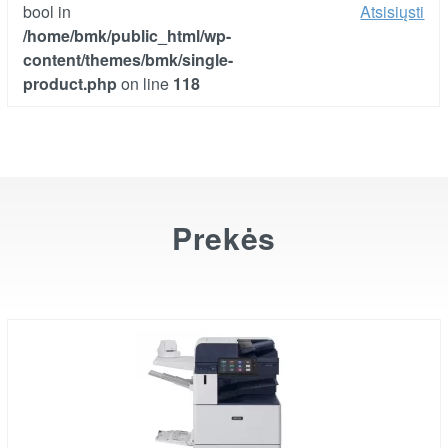
bool in
Atsisiųsti
/home/bmk/public_html/wp-
content/themes/bmk/single-
product.php
on line
118
Prekės