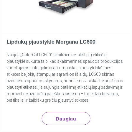
Lipdukų pjaustyklė Morgana LC600
Naujoji „ColorCut LC600” skaitmeninė lakštinių etikečių
pjaustyklė sukurta taip, kad skaitmeninės spaudos produkcijos
vartotojams būtų galima automatiškai pjaustyti lakštines
etiketes be jokių štampų ar sąrankos išlaidų. LC600 skirtas
užimtiems spaudos skyriams, norintiems visiškai be priežiūros
pjaustyti etiketes, jis sujungia patikimą etikečių lapų padavimą ir
momentinę užduočių paieškos sistemą – tai leidžia be vargo,
bet tiksliai ir žaibišku greičiu pjaustyti etiketes.
Daugiau