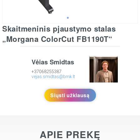
Skaitmeninis pjaustymo stalas
„Morgana ColorCut FB1190T“
Vėjas Šmidtas
+37068255387
vejas.smidtas@bmk.lt
Siųsti užklausą
APIE PREKĘ