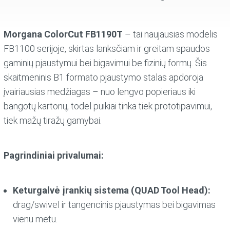
Morgana ColorCut FB1190T
– tai naujausias modelis
FB1100 serijoje, skirtas lanksčiam ir greitam spaudos
gaminių pjaustymui bei bigavimui be fizinių formų. Šis
skaitmeninis B1 formato pjaustymo stalas apdoroja
įvairiausias medžiagas – nuo lengvo popieriaus iki
bangotų kartonų, todėl puikiai tinka tiek prototipavimui,
tiek mažų tiražų gamybai.
Pagrindiniai privalumai:
Keturgalvė įrankių sistema (QUAD Tool Head):
drag/swivel ir tangencinis pjaustymas bei bigavimas
vienu metu.