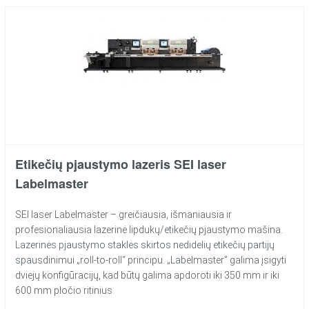
Etikečių pjaustymo lazeris SEI laser
Labelmaster
SEI laser Labelmaster – greičiausia, išmaniausia ir
profesionaliausia lazerinė lipdukų/etikečių pjaustymo mašina.
Lazerinės pjaustymo staklės skirtos nedidelių etikečių partijų
spausdinimui „roll-to-roll“ principu. „Labelmaster” galima įsigyti
dviejų konfigūracijų, kad būtų galima apdoroti iki 350 mm ir iki
600 mm pločio ritinius.