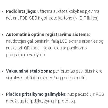
Padidinta jėga:
užtikrina aukštos kokybės pjovimą
net ant FBB, SBB ir gofruoto kartono (N, E, F flutės).
Automatinė optinė registravimo sistema:
naudotojas gali pasirinkti failą LCD ekrane arba tiesiog
nuskaityti QR kodą – jokių laidų ar papildomo
programinio valdymo.
Vakuuminė stalo zona:
perforuotas paviršius ir oro
siurblys stabiliai laiko medžiagą darbo metu.
Plačios pritaikymo galimybės:
nuo pakuočių ir POS
medžiagų iki lipdukų, žymų ir prototipų.